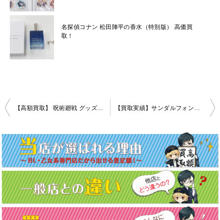
名探偵コナン 松田陣平の香水（特別版） 高価買
取！
投
【高額買取】 呪術廻戦 グッズをお買取いたしました！
【買取実績】サンダルフォン・ルシフェル・ベリアル 全3種セット ぬいぐるみ1 GRANBLUE FANTASY（グランブルーファンタジー）
稿
ナ
ビ
ゲ
ー
シ
ョ