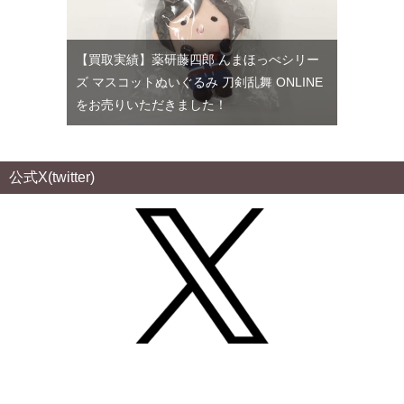
【買取実績】薬研藤四郎 んまほっぺシリー
ズ マスコットぬいぐるみ 刀剣乱舞 ONLINE
をお売りいただきました！
公式X(twitter)