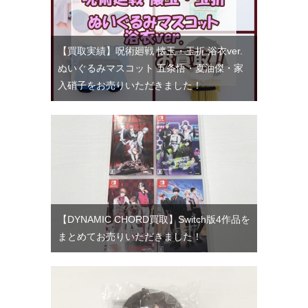
【買取実績】呪術廻戦 懐玉・玉折 浴衣ver.
ぬいぐるみマスコット 五条悟・夏油傑・家
入硝子をお売りいただきました！
【DYNAMIC CHORD買取】Switch版4作品を
まとめてお売りいただきました！