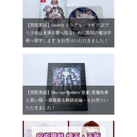
【買取実績】Switch トラブル・マギア 訳ア
リ少女は未来を勝ち取るために異国の魔法学
校へ留学します をお売りいただきました！
【買取実績】Blu-ray Butlers’ 歌劇 悪魔執事
と黒い猫 ～薔薇薫る舞踏会編～をお売りい
ただきました！