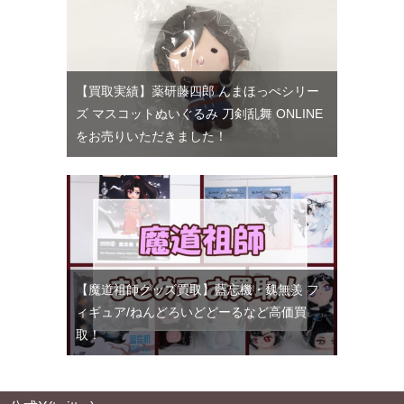
【買取実績】薬研藤四郎 んまほっぺシリー
ズ マスコットぬいぐるみ 刀剣乱舞 ONLINE
をお売りいただきました！
【魔道祖師グッズ買取】藍忘機・魏無羨 フ
ィギュア/ねんどろいどどーるなど高価買
取！