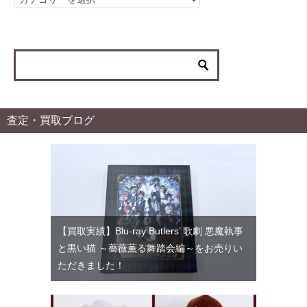
テ
ゴ
リ
ー
査定・買取ブログ
【買取実績】Blu-ray Butlers’ 歌劇 悪魔執事
と黒い猫 ～薔薇薫る舞踏会編～をお売りい
ただきました！