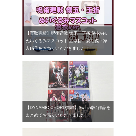
【買取実績】呪術廻戦 懐玉・玉折 浴衣ver.
ぬいぐるみマスコット 五条悟・夏油傑・家
入硝子をお売りいただきました！
【DYNAMIC CHORD買取】Switch版4作品を
まとめてお売りいただきました！