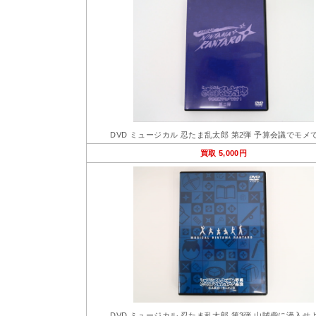
DVD ミュージカル 忍たま乱太郎 第2弾 予算会議でモメ
買取 5,000円
DVD ミュージカル 忍たま乱太郎 第3弾 山賊砦に潜入せ