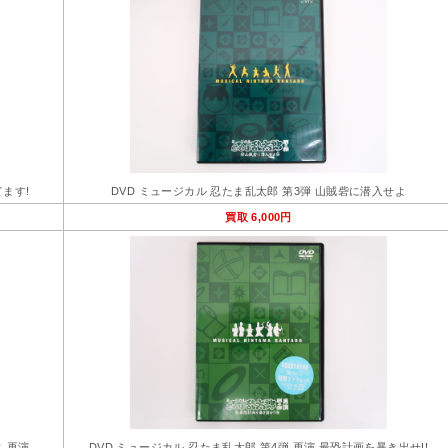
てます!
DVD ミュージカル 忍たま乱太郎 第3弾 山賊砦に潜入せよ
買取 6,000円
よ 再演
DVD ミュージカル 忍たま乱太郎 第4弾 再演 最恐計画を暴き出せ!!