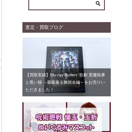
ー
査定・買取ブログ
【買取実績】Blu-ray Butlers’ 歌劇 悪魔執事
と黒い猫 ～薔薇薫る舞踏会編～をお売りい
ただきました！