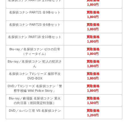
名探偵コナン PART19 全10巻セット
買取価格
1,800円
名探偵コナン PART21 全9巻セット
買取価格
1,800円
名探偵コナン PART23 全6巻セット
買取価格
1,800円
名探偵コナン PART18 全10巻セット
買取価格
1,800円
Blu-ray／名探偵コナン ゼロの日常
買取価格
（ティータイム）
1,800円
Blu-ray／名探偵コナン 犯人の犯沢さ
買取価格
ん
1,800円
名探偵コナン TVシリーズ 服部平次
買取価格
DVD-BOX
1,800円
DVD／TVシリーズ 名探偵コナン「警
買取価格
察学校編 Wild Police Story」
1,800円
Blu-ray／劇場版 名探偵コナン 業火
買取価格
の向日葵（初回限定特別版）
1,500円
DVD／ルパン三世 VS 名探偵コナン
買取価格
1,200円