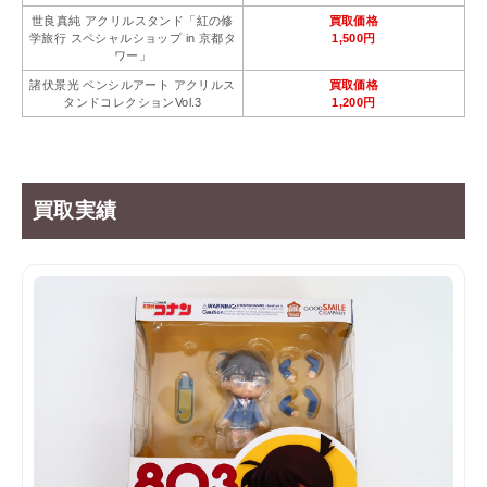
世良真純 アクリルスタンド「紅の修
買取価格
学旅行 スペシャルショップ in 京都タ
1,500円
ワー」
諸伏景光 ペンシルアート アクリルス
買取価格
タンドコレクションVol.3
1,200円
買取実績