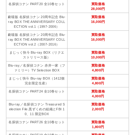
名探偵コナン PART20 全10巻セット
買取価格
28,000円
劇場版 名探偵コナン 20周年記念 Blu-
買取価格
ray BOX THE ANNIVERSARY COLL
16,000円
ECTION vol.1（1997-2006）
劇場版 名探偵コナン 20周年記念 Blu-
買取価格
ray BOX THE ANNIVERSARY COLL
16,000円
ECTION vol.2（2007-2016）
まじっく快斗 Blu-ray BOX（リクエ
買取価格
ストリリース版）
10,000円
Blu-ray／名探偵コナン 赤井一家（フ
買取価格
ァミリー）TV Selection BOX
4,800円
まじっく快斗 Blu-ray BOX（1412個
買取価格
完全限定生産）
4,800円
名探偵コナン PART24 全10巻セット
買取価格
4,000円
Blu-ray／名探偵コナン Treasured S
買取価格
election File.黒ずくめの組織とFBI 1
2,000円
0、11 限定BOX
名探偵コナン PART26 全10巻セット
買取価格
1,800円