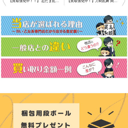
【買取強化中！！】 忍たま乱太郎 グッズ
【買取強化中！】刀剣乱舞 関連グッズ
稿
ナ
ビ
ゲ
ー
シ
ョ
ン