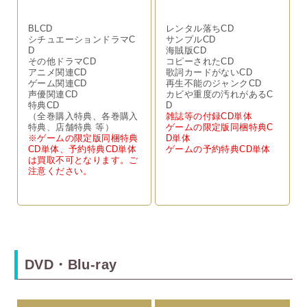
BLCD
レンタル落ちCD
シチュエーションドラマC
サンプルCD
D
海賊版CD
その他ドラマCD
コピーされたCD
アニメ関連CD
歌詞カードがないCD
ゲーム関連CD
再生不能のジャンクCD
声優関連CD
カビや重度の汚れがあるC
特典CD
D
（全巻購入特典、各巻購入
雑誌等の付録CD単体
特典、店舗特典 等）
ゲームの限定版同梱特典C
※ゲームの限定版同梱特典
D単体
CD単体、予約特典CD単体
ゲームの予約特典CD単体
は買取不可となります。ご
注意ください。
DVD・Blu-ray