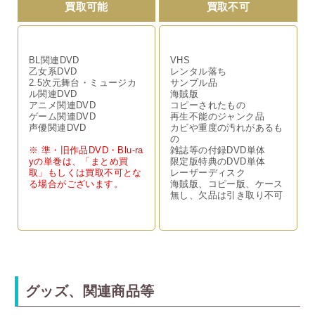
買取可能
買取不可
BL関連DVD
VHS
乙女系DVD
レンタル落ち
2.5次元舞台・ミュージカ
サンプル品
ル関連DVD
海賊版
アニメ関連DVD
コピーされたもの
ゲーム関連DVD
再生不能のジャンク品
声優関連DVD
カビや重度の汚れがあるも
の
※ 準・旧作品DVD・Blu-ra
雑誌等の付録DVD単体
yの単巻は、「まとめ買
限定版特典のDVD単体
取」もしくは買取不可とな
レーザーディスク
る場合がございます。
海賊版、コピー版、ケース
無し、欠品は引き取り不可
グッズ、関連商品等