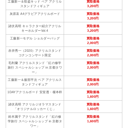
工藤新一＆怪盗キッド ペア アクリル
買取価格
スタンドフィギュア
3,200円
灰原哀 A4グラビアアクリルボード
買取価格
3,200円
諸伏高明 キャラクター紹介アクリル
買取価格
キーホルダーVol.4
3,200円
工藤新一モデル ショルダーバッグ
買取価格
2,000円
赤井秀一（2020）アクリルスタンド
買取価格
コナンコンサート限定
2,000円
毛利蘭 アクリルスタンド「紅の修学
買取価格
旅行 スペシャルショップ in 京都タワ
2,000円
ー」
工藤新一＆服部平次 ペア アクリルス
買取価格
タンドフィギュア
2,000円
1DAYアクリルボード 安室透・榎本梓
買取価格
1,600円
諸伏高明 アクリルジオラマスタンド
買取価格
「オリジナルロッカーくじ」
1,600円
鈴木園子 アクリルスタンド「紅の修
買取価格
学旅行 スペシャルショップ in 京都タ
1,600円
ワー」