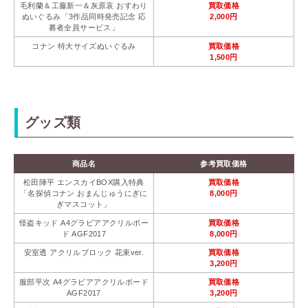
毛利蘭＆工藤新一＆灰原哀 おすわり
買取価格
ぬいぐるみ「3作品同時発売記念 応
2,000円
募者全員サービス」
コナン 特大サイズぬいぐるみ
買取価格
1,500円
グッズ類
商品名
参考買取価格
松田陣平 エンスカイBOX購入特典
買取価格
「名探偵コナン おまんじゅうにぎに
8,000円
ぎマスコット」
怪盗キッド A4グラビアアクリルボー
買取価格
ド AGF2017
8,000円
安室透 アクリルブロック 花束ver.
買取価格
3,200円
服部平次 A4グラビアアクリルボード
買取価格
AGF2017
3,200円