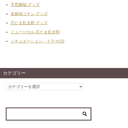
天官賜福 グッズ
名探偵コナン グッズ
忍たま乱太郎 グッズ
ミュージカル 忍たま乱太郎
シチュエーション・ドラマCD
カテゴリー
カ
テ
ゴ
リ
ー