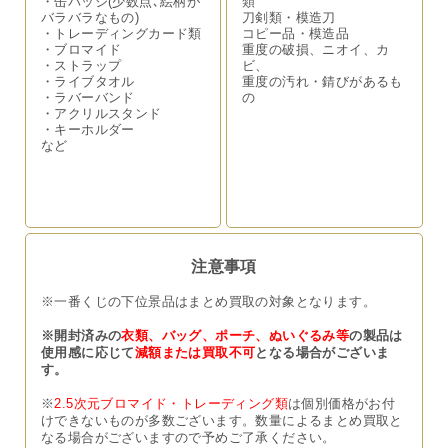
・缶バッジ(少数点､絵柄が
類
バラバラなもの)
刀剣類・模造刀
・トレーディングカード類
コピー品・模造品
・ブロマイド
重度の破損、ニオイ、カ
・ストラップ
ビ、
・ライブタオル
重度の汚れ・錆びがあるも
・ラバーバンド
の
・アクリルスタンド
・キーホルダー
など
注意事項
※一番くじの下位景品はまとめ買取の対象となります。
※開封済みの
衣類、バッグ、ポーチ、ぬいぐるみ等
の製品は
使用感に応じて
減額または買取不可
となる場合がございま
す。
※
2.5次元ブロマイド・トレーディング類
は個別価格がお付
けできないものが多数ございます。数量によるまとめ買取と
なる場合がございますので予めご了承ください。