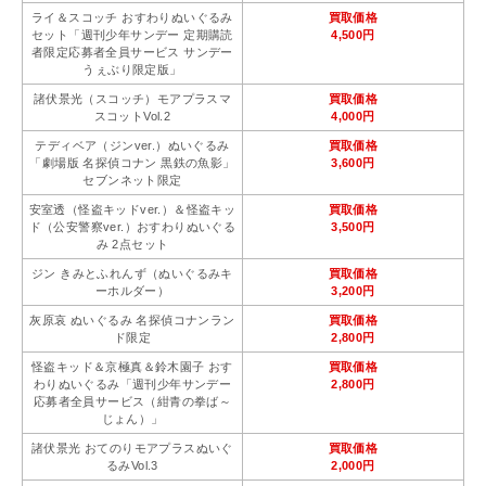
ライ＆スコッチ おすわりぬいぐるみ
買取価格
セット「週刊少年サンデー 定期購読
4,500円
者限定応募者全員サービス サンデー
うぇぶり限定版」
諸伏景光（スコッチ）モアプラスマ
買取価格
スコットVol.2
4,000円
テディベア（ジンver.）ぬいぐるみ
買取価格
「劇場版 名探偵コナン 黒鉄の魚影」
3,600円
セブンネット限定
安室透（怪盗キッドver.）＆怪盗キッ
買取価格
ド（公安警察ver.）おすわりぬいぐる
3,500円
み 2点セット
ジン きみとふれんず（ぬいぐるみキ
買取価格
ーホルダー）
3,200円
灰原哀 ぬいぐるみ 名探偵コナンラン
買取価格
ド限定
2,800円
怪盗キッド＆京極真＆鈴木園子 おす
買取価格
わりぬいぐるみ「週刊少年サンデー
2,800円
応募者全員サービス（紺青の拳ば～
じょん）」
諸伏景光 おてのりモアプラスぬいぐ
買取価格
るみVol.3
2,000円