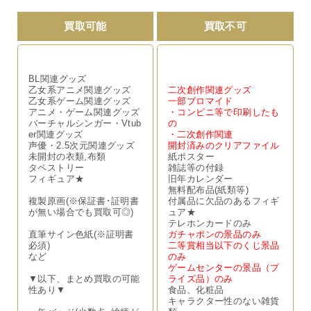
買取可能
買取不可
BL関連グッズ
乙女系アニメ関連グッズ
二次創作関連グッズ
乙女系ゲーム関連グッズ
一部ブロマイド
アニメ・ゲーム関連グッズ
・コンビニ等で印刷したも
バーチャルシンガー・Vtub
の
er関連グッズ
・二次創作関連
声優・2.5次元関連グッズ
開封済みのクリアファイル
未開封の衣類,布類
紙ポスター
タペストリー
雑誌等の付録
フィギュア★
旧年カレンダー
無料配布品(紙類等)
複製原画(※保証書･証明書
付属品に欠品のあるフィギ
が無い場合でも買取可◎)
ュア★
テレホンカードのみ
直筆サイン色紙(※証明書
ガチャポンの景品のみ
必須)
二等賞相当以下のくじ景品
など
のみ
ゲームセンターの景品（プ
▼以下、まとめ買取の可能
ライズ品）のみ
性あり▼
食品、化粧品
キャラクター性のない雑貨