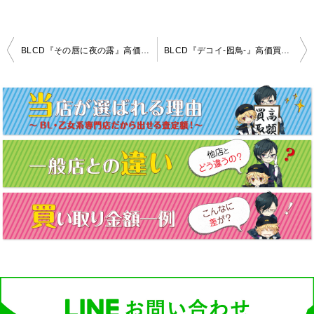
投
BLCD『その唇に夜の露』高価買取致しました！
BLCD『デコイ-囮鳥-』高価買取いたしました！
稿
ナ
ビ
ゲ
ー
シ
ョ
ン