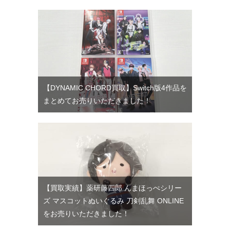
【DYNAMIC CHORD買取】Switch版4作品を
まとめてお売りいただきました！
【買取実績】薬研藤四郎 んまほっぺシリー
ズ マスコットぬいぐるみ 刀剣乱舞 ONLINE
をお売りいただきました！