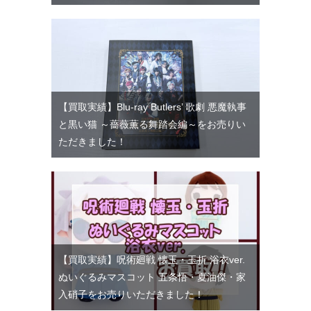
【買取実績】Blu-ray Butlers’ 歌劇 悪魔執事
と黒い猫 ～薔薇薫る舞踏会編～をお売りい
ただきました！
【買取実績】呪術廻戦 懐玉・玉折 浴衣ver.
ぬいぐるみマスコット 五条悟・夏油傑・家
入硝子をお売りいただきました！