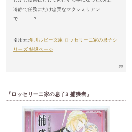
冷静で任務にだけ忠実なマクシミリアン
で……！？
引用元:
角川ルビー文庫 ロッセリーニ家の息子シ
リーズ 特設ページ
『ロッセリーニ家の息子3 捕獲者』