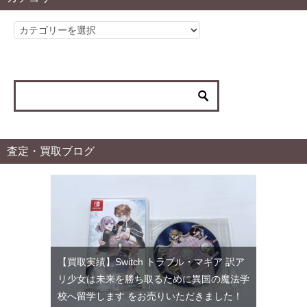
カ
テ
ゴ
リ
ー
査定・買取ブログ
【買取実績】Switch トラブル・マギア 訳ア
リ少女は未来を勝ち取るために異国の魔法学
校へ留学します をお売りいただきました！