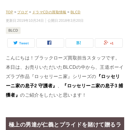
TOP
>
ブログ
>
ドラマCDの買取情報
>
BLCD
更新日:
2019年10月24日
公開日:
2018年3月20日
BLCD
Tweet
+1
こんにちは！ブラックローズ買取担当スタッフです。
本日は、お売りいただいたBLCDの中から、王道ボーイ
ズラブ作品『ロッセリーニ家』シリーズの
『ロッセリ
ーニ家の息子2 守護者』
、
『ロッセリーニ家の息子3 捕
獲者』
のご紹介をしたいと思います！
極上の男達が仁義とプライドを賭けて贈るラ