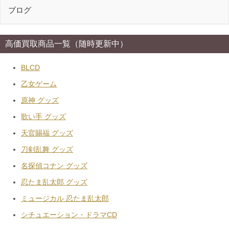
ブログ
高価買取商品一覧（随時更新中）
BLCD
乙女ゲーム
原神 グッズ
歌い手 グッズ
天官賜福 グッズ
刀剣乱舞 グッズ
名探偵コナン グッズ
忍たま乱太郎 グッズ
ミュージカル 忍たま乱太郎
シチュエーション・ドラマCD