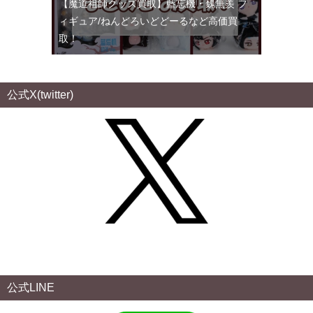
【魔道祖師グッズ買取】藍忘機・魏無羨 フ
ィギュア/ねんどろいどどーるなど高価買
取！
公式X(twitter)
公式LINE