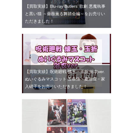
【買取実績】Blu-ray Butlers’ 歌劇 悪魔執事
と黒い猫 ～薔薇薫る舞踏会編～をお売りい
ただきました！
【買取実績】呪術廻戦 懐玉・玉折 浴衣ver.
ぬいぐるみマスコット 五条悟・夏油傑・家
入硝子をお売りいただきました！