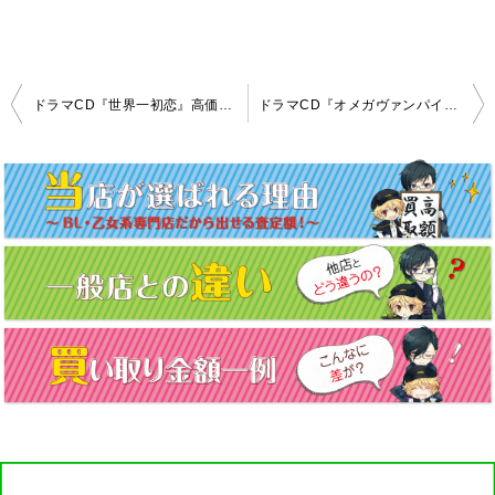
投
ドラマCD『世界一初恋』高価買取致しました！
ドラマCD『オメガヴァンパイア』高価買取致しました！
稿
ナ
ビ
ゲ
ー
シ
ョ
ン