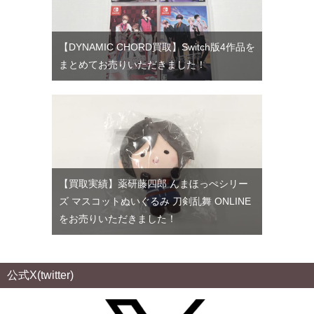
【DYNAMIC CHORD買取】Switch版4作品を
まとめてお売りいただきました！
【買取実績】薬研藤四郎 んまほっぺシリー
ズ マスコットぬいぐるみ 刀剣乱舞 ONLINE
をお売りいただきました！
公式X(twitter)