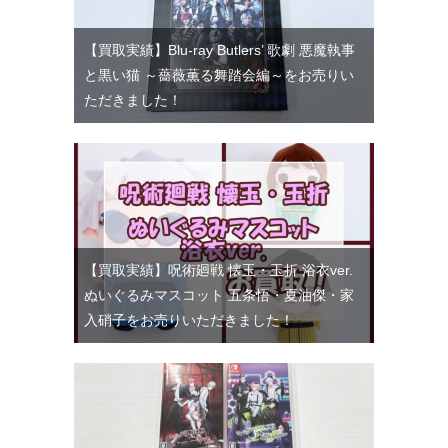
【買取実績】Blu-ray Butlers’ 歌劇 悪魔執事
と黒い猫 ～薔薇薫る舞踏会編～をお売りい
ただきました！
【買取実績】呪術廻戦 懐玉・玉折 浴衣ver.
ぬいぐるみマスコット 五条悟・夏油傑・家
入硝子をお売りいただきました！