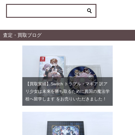
リ
ー
査定・買取ブログ
【買取実績】Switch トラブル・マギア 訳ア
リ少女は未来を勝ち取るために異国の魔法学
校へ留学します をお売りいただきました！