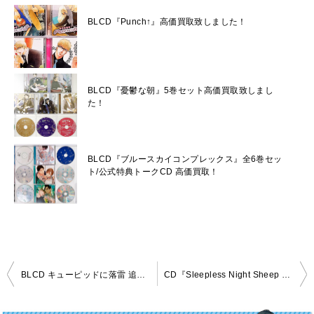
BLCD『Punch↑』高価買取致しました！
BLCD『憂鬱な朝』5巻セット高価買取致しまし
た！
BLCD『ブルースカイコンプレックス』全6巻セッ
ト/公式特典トークCD 高価買取！
投
BLCD キューピッドに落雷 追撃 全2巻セット 特典付き 買取致しました！
CD『Sleepless Night Sheep 愛慈といっしょにいいユメを/古川慎』買取致しました！
稿