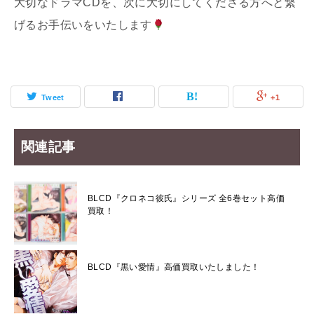
大切なドラマCDを、次に大切にしてくださる方へと繋
げるお手伝いをいたします
Tweet
+1
関連記事
BLCD『クロネコ彼氏』シリーズ 全6巻セット高価
買取！
BLCD『黒い愛情』高価買取いたしました！