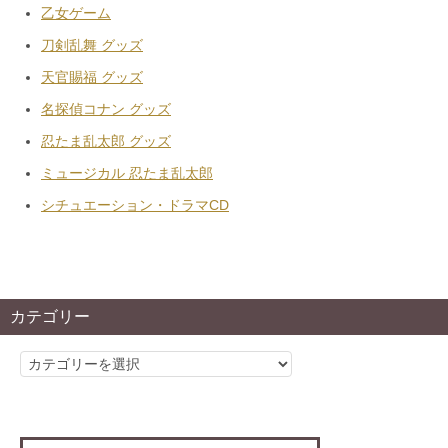
乙女ゲーム
刀剣乱舞 グッズ
天官賜福 グッズ
名探偵コナン グッズ
忍たま乱太郎 グッズ
ミュージカル 忍たま乱太郎
シチュエーション・ドラマCD
カテゴリー
カ
テ
ゴ
リ