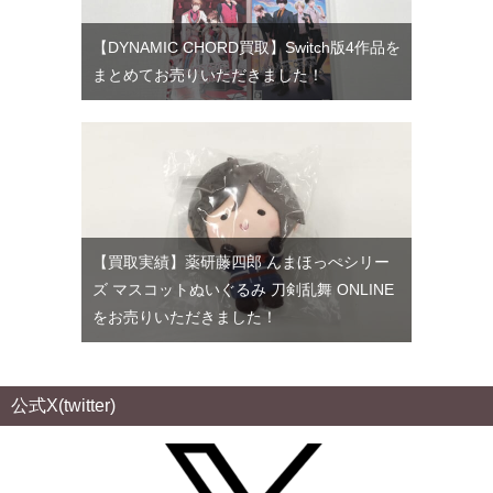
【DYNAMIC CHORD買取】Switch版4作品を
まとめてお売りいただきました！
【買取実績】薬研藤四郎 んまほっぺシリー
ズ マスコットぬいぐるみ 刀剣乱舞 ONLINE
をお売りいただきました！
公式X(twitter)