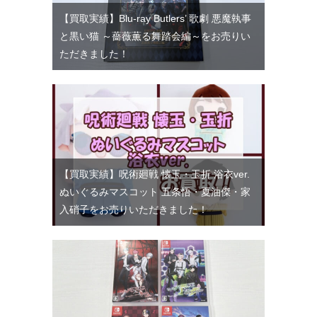
【買取実績】Blu-ray Butlers’ 歌劇 悪魔執事
と黒い猫 ～薔薇薫る舞踏会編～をお売りい
ただきました！
【買取実績】呪術廻戦 懐玉・玉折 浴衣ver.
ぬいぐるみマスコット 五条悟・夏油傑・家
入硝子をお売りいただきました！