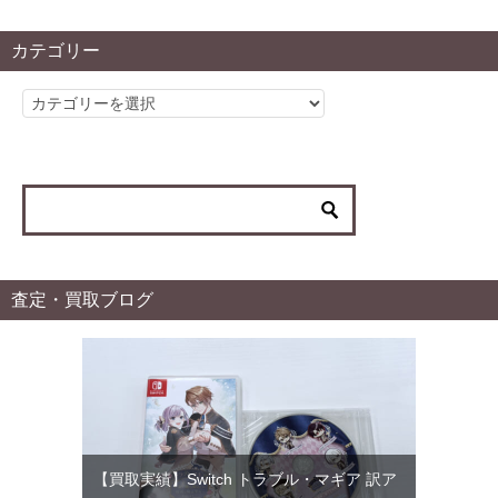
カテゴリー
カ
テ
ゴ
リ
ー
査定・買取ブログ
【買取実績】Switch トラブル・マギア 訳ア