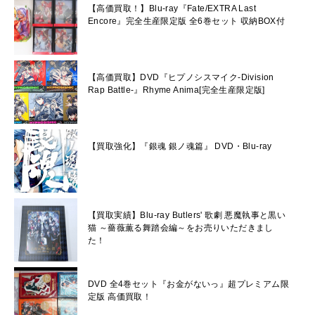
【高価買取！】Blu-ray『Fate/EXTRA Last
Encore』完全生産限定版 全6巻セット 収納BOX付
【高価買取】DVD『ヒプノシスマイク-Division
Rap Battle-』Rhyme Anima[完全生産限定版]
【買取強化】『銀魂 銀ノ魂篇』 DVD・Blu-ray
【買取実績】Blu-ray Butlers' 歌劇 悪魔執事と黒い
猫 ～薔薇薫る舞踏会編～をお売りいただきまし
た！
DVD 全4巻セット『お金がないっ』超プレミアム限
定版 高価買取！