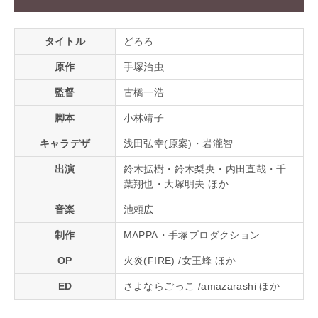
タイトル
どろろ
原作
手塚治虫
監督
古橋一浩
脚本
小林靖子
キャラデザ
浅田弘幸(原案)・岩瀧智
出演
鈴木拡樹・鈴木梨央・内田直哉・千
葉翔也・大塚明夫 ほか
音楽
池頼広
制作
MAPPA・手塚プロダクション
OP
火炎(FIRE) /女王蜂 ほか
ED
さよならごっこ /amazarashi ほか