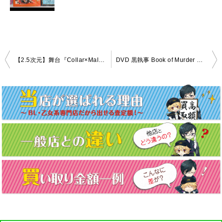
投
【2.5次元】舞台『Collar×Malice 笹塚尊編』Blu-ray 高価買取！
DVD 黒執事 Book of Murder 上・下巻セット 完全生産限定版 買取致しました！
稿
ナ
ビ
ゲ
ー
シ
ョ
ン