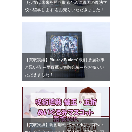
リ少女は未来を勝ち取るために異国の魔法学
校へ留学します をお売りいただきました！
【買取実績】Blu-ray Butlers’ 歌劇 悪魔執事
と黒い猫 ～薔薇薫る舞踏会編～をお売りい
ただきました！
【買取実績】呪術廻戦 懐玉・玉折 浴衣ver.
ぬいぐるみマスコット 五条悟・夏油傑・家