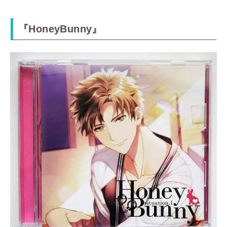
『HoneyBunny』