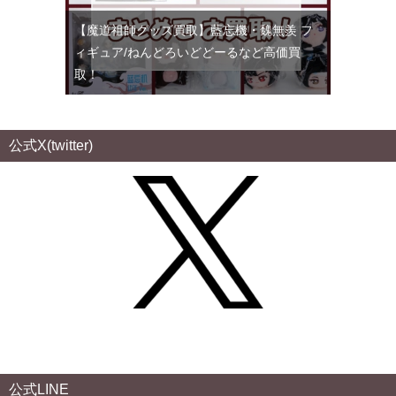
【魔道祖師グッズ買取】藍忘機・魏無羨 フ
ィギュア/ねんどろいどどーるなど高価買
取！
公式X(twitter)
公式LINE