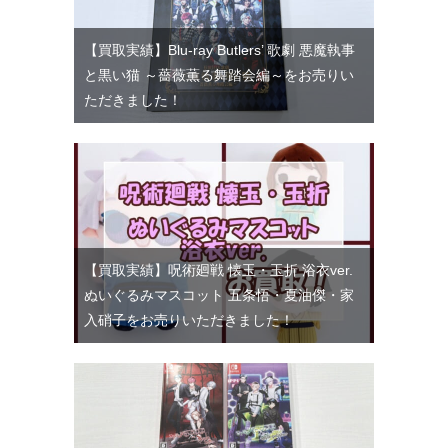
【買取実績】Blu-ray Butlers’ 歌劇 悪魔執事
と黒い猫 ～薔薇薫る舞踏会編～をお売りい
ただきました！
【買取実績】呪術廻戦 懐玉・玉折 浴衣ver.
ぬいぐるみマスコット 五条悟・夏油傑・家
入硝子をお売りいただきました！