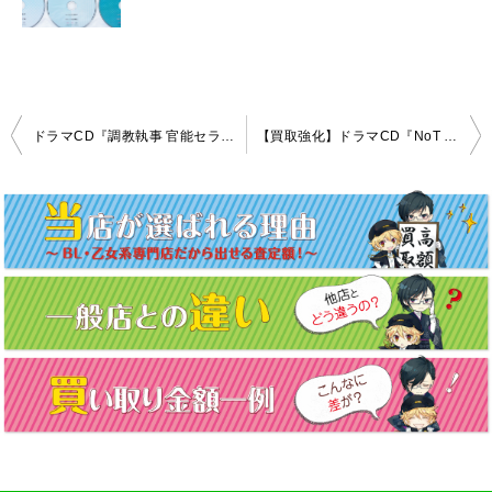
投
ドラマCD『調教執事 官能セラピーキャスト Vol.2 甲斐千晴』高価買取！
【買取強化】ドラマCD『NoT Regret』
稿
ナ
ビ
ゲ
ー
シ
ョ
ン