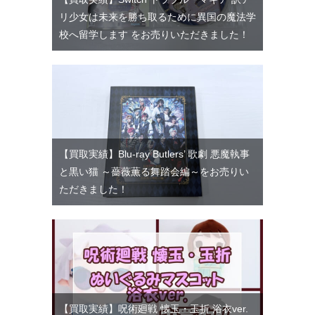
リ少女は未来を勝ち取るために異国の魔法学
校へ留学します をお売りいただきました！
【買取実績】Blu-ray Butlers’ 歌劇 悪魔執事
と黒い猫 ～薔薇薫る舞踏会編～をお売りい
ただきました！
【買取実績】呪術廻戦 懐玉・玉折 浴衣ver.