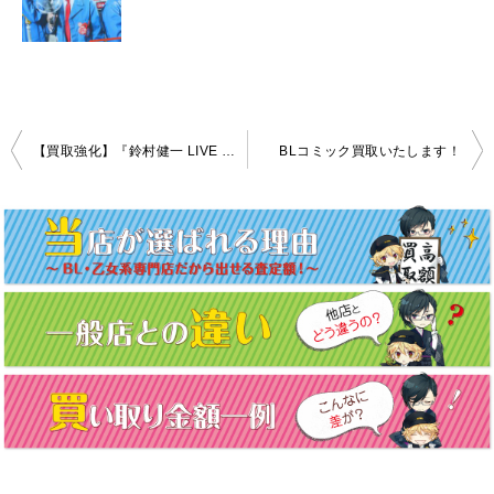
投
【買取強化】『鈴村健一 LIVE 2019 “WARAUTA” LIVE Blu-ray』
BLコミック買取いたします！
稿
ナ
ビ
ゲ
ー
シ
ョ
ン