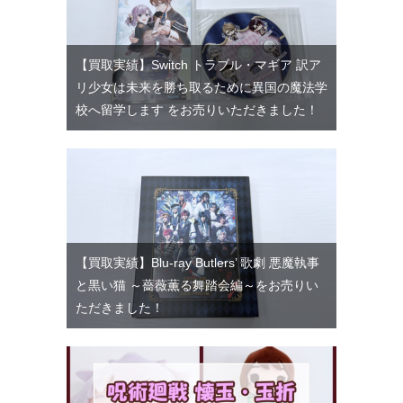
【買取実績】Switch トラブル・マギア 訳ア
リ少女は未来を勝ち取るために異国の魔法学
校へ留学します をお売りいただきました！
【買取実績】Blu-ray Butlers’ 歌劇 悪魔執事
と黒い猫 ～薔薇薫る舞踏会編～をお売りい
ただきました！