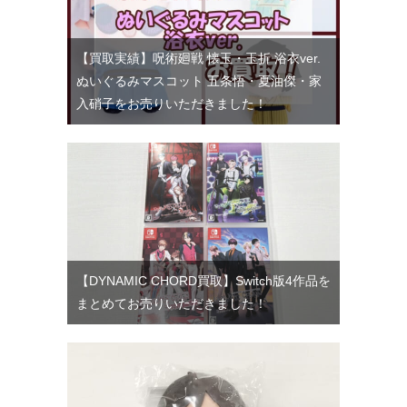
【買取実績】呪術廻戦 懐玉・玉折 浴衣ver.
ぬいぐるみマスコット 五条悟・夏油傑・家
入硝子をお売りいただきました！
【DYNAMIC CHORD買取】Switch版4作品を
まとめてお売りいただきました！