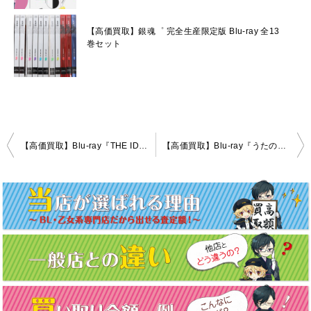
【高価買取】銀魂゜ 完全生産限定版 Blu-ray 全13
巻セット
投
【高価買取】Blu-ray『THE IDOLM@STER SideM 3rdLIVE TOUR ～GLORIOUS ST@GE！～LIVE Blu-ray Side MAKUHARI Complete Box』
【高価買取】Blu-ray『うたのプリンスさまっ♪QUARTET NIGHT LIVEエボリューション2017』
稿
ナ
ビ
ゲ
ー
シ
ョ