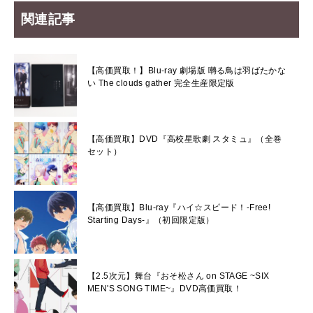
関連記事
【高価買取！】Blu-ray 劇場版 囀る鳥は羽ばたかな
い The clouds gather 完全生産限定版
【高価買取】DVD『高校星歌劇 スタミュ』（全巻
セット）
【高価買取】Blu-ray『ハイ☆スピード！-Free!
Starting Days-』（初回限定版）
【2.5次元】舞台『おそ松さん on STAGE ~SIX
MEN'S SONG TIME~』DVD高価買取！