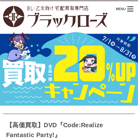
【高価買取】DVD『Code:Realize
Fantastic Party!』