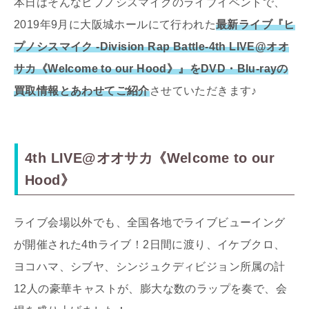
本日はそんなヒプノシスマイクのライブイベントで、
2019年9月に大阪城ホールにて行われた
最新ライブ『ヒ
プノシスマイク -Division Rap Battle-4th LIVE@オオ
サカ《Welcome to our Hood》』をDVD・Blu-rayの
買取情報とあわせてご紹介
させていただきます♪
4th LIVE@オオサカ《Welcome to our
Hood》
ライブ会場以外でも、全国各地でライブビューイング
が開催された4thライブ！2日間に渡り、イケブクロ、
ヨコハマ、シブヤ、シンジュクディビジョン所属の計
12人の豪華キャストが、膨大な数のラップを奏で、会