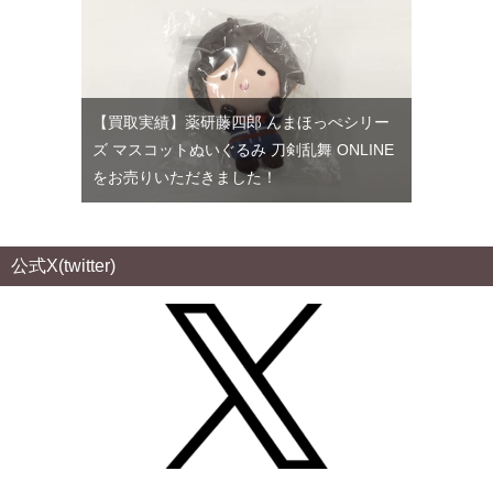
【買取実績】薬研藤四郎 んまほっぺシリー
ズ マスコットぬいぐるみ 刀剣乱舞 ONLINE
をお売りいただきました！
公式X(twitter)