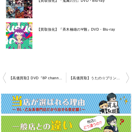
【買取強化】『鬼滅の刃』DVD・Blu-ray
【買取強化】『斉木楠雄のΨ難』DVD・Blu-ray
投
【高価買取】DVD『8P channel』シリーズ
【高価買取】うたの☆プリンスさまっ♪マジLOVELIVE 1st～6th DVD
稿
ナ
ビ
ゲ
ー