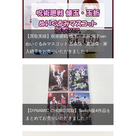
【買取実績】呪術廻戦 懐玉・玉折 浴衣ver.
ぬいぐるみマスコット 五条悟・夏油傑・家
入硝子をお売りいただきました！
【DYNAMIC CHORD買取】Switch版4作品を
まとめてお売りいただきました！