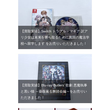
【買取実績】Switch トラブル・マギア 訳ア
リ少女は未来を勝ち取るために異国の魔法学
校へ留学します をお売りいただきました！
【買取実績】Blu-ray Butlers’ 歌劇 悪魔執事
と黒い猫 ～薔薇薫る舞踏会編～をお売りい
ただきました！