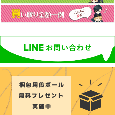
シ
ョ
ン