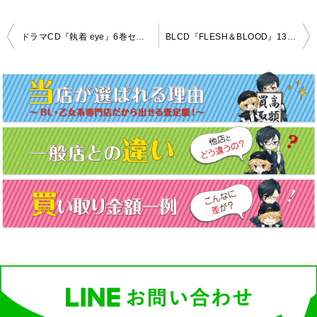
投
ドラマCD『執着 eye』6巻セット 高価買取致しました！
BLCD『FLESH＆BLOOD』13巻セット高価買取！
稿
ナ
ビ
ゲ
ー
シ
ョ
ン