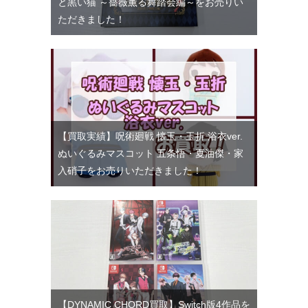
と黒い猫 ～薔薇薫る舞踏会編～をお売りい
ただきました！
【買取実績】呪術廻戦 懐玉・玉折 浴衣ver.
ぬいぐるみマスコット 五条悟・夏油傑・家
入硝子をお売りいただきました！
【DYNAMIC CHORD買取】Switch版4作品を