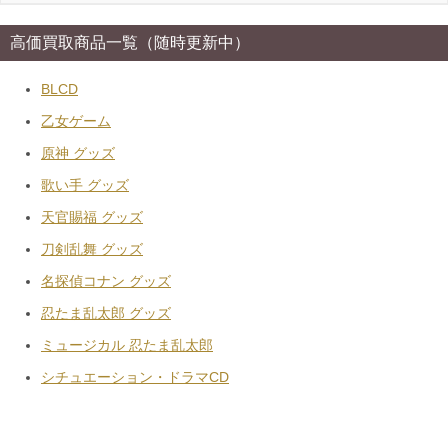
高価買取商品一覧（随時更新中）
BLCD
乙女ゲーム
原神 グッズ
歌い手 グッズ
天官賜福 グッズ
刀剣乱舞 グッズ
名探偵コナン グッズ
忍たま乱太郎 グッズ
ミュージカル 忍たま乱太郎
シチュエーション・ドラマCD