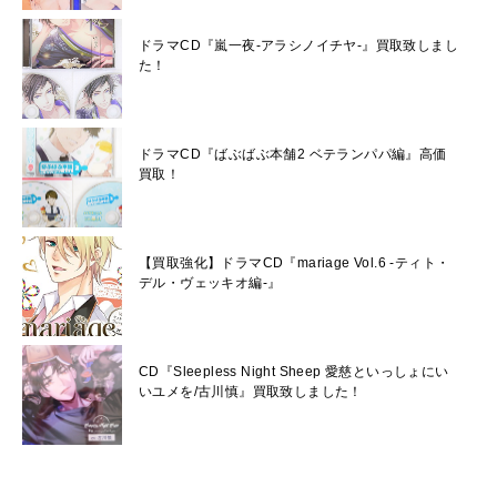
ドラマCD『嵐一夜-アラシノイチヤ-』買取致しまし
た！
ドラマCD『ばぶばぶ本舗2 ベテランパパ編』高価
買取！
【買取強化】ドラマCD『mariage Vol.6 -ティト・
デル・ヴェッキオ編-』
CD『Sleepless Night Sheep 愛慈といっしょにい
いユメを/古川慎』買取致しました！