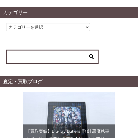
カテゴリー
カ
テ
ゴ
リ
ー
査定・買取ブログ
【買取実績】Blu-ray Butlers’ 歌劇 悪魔執事