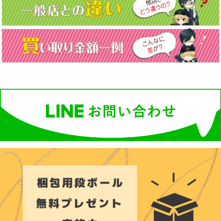
ー
シ
ョ
ン