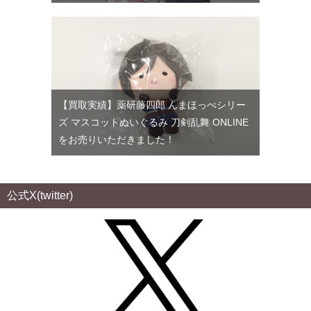
【買取実績】薬研藤四郎 んまほっぺシリー
ズ マスコットぬいぐるみ 刀剣乱舞 ONLINE
をお売りいただきました！
公式X(twitter)