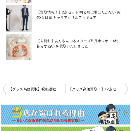
【買取情報！】2点セット 囀る鳥は羽ばたかない 矢
代/百目鬼 キャラアクリルフィギュア
【未開封】あんさんぶるスターズ!! 月永レオ 一緒に
暮らすぬい を買取いたしました！
投
【グッズ高価買取】呪術廻戦 五条悟が封じられた獄門彊 ネックレス
【グッズ高価買取！】12点セット WIND BREAKER 蘇枋隼飛 タイトー 描き下ろし缶バッジ 2種
稿
ナ
ビ
ゲ