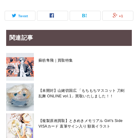
Tweet
+1
関連記事
蘇枋隼飛｜買取特集
【未開封】山姥切国広 「もちもちマスコット 刀剣
乱舞 ONLINE vol.1」買取いたしました！！
【複製原画買取】ときめきメモリアル Girl's Side
VISAカード 直筆サイン入り 額装イラスト