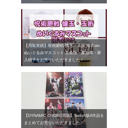
【買取実績】呪術廻戦 懐玉・玉折 浴衣ver.
ぬいぐるみマスコット 五条悟・夏油傑・家
入硝子をお売りいただきました！
【DYNAMIC CHORD買取】Switch版4作品を
まとめてお売りいただきました！