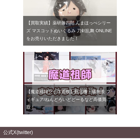
【買取実績】薬研藤四郎 んまほっぺシリー
ズ マスコットぬいぐるみ 刀剣乱舞 ONLINE
をお売りいただきました！
【魔道祖師グッズ買取】藍忘機・魏無羨 フ
ィギュア/ねんどろいどどーるなど高価買
取！
公式X(twitter)