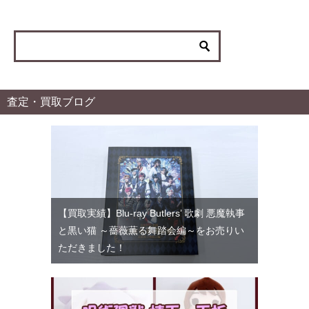
ゴ
リ
ー
査定・買取ブログ
【買取実績】Blu-ray Butlers’ 歌劇 悪魔執事
と黒い猫 ～薔薇薫る舞踏会編～をお売りい
ただきました！