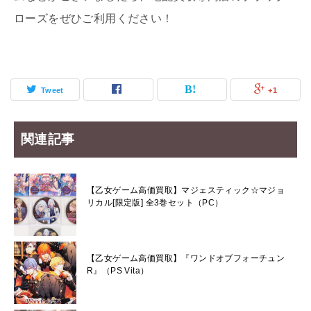
ローズをぜひご利用ください！
Tweet
+1
関連記事
【乙女ゲーム高価買取】マジェスティック☆マジョ
リカル[限定版] 全3巻セット（PC）
【乙女ゲーム高価買取】『ワンドオブフォーチュン
R』（PS Vita）