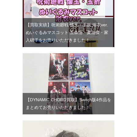
【買取実績】呪術廻戦 懐玉・玉折 浴衣ver.
ぬいぐるみマスコット 五条悟・夏油傑・家
入硝子をお売りいただきました！
【DYNAMIC CHORD買取】Switch版4作品を
まとめてお売りいただきました！