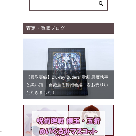
ー
査定・買取ブログ
【買取実績】Blu-ray Butlers’ 歌劇 悪魔執事
と黒い猫 ～薔薇薫る舞踏会編～をお売りい
ただきました！