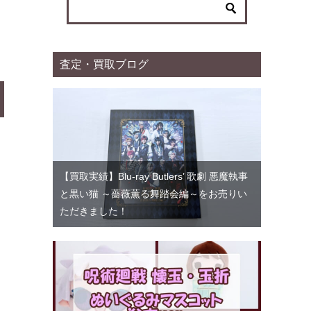
ー
査定・買取ブログ
【買取実績】Blu-ray Butlers’ 歌劇 悪魔執事
と黒い猫 ～薔薇薫る舞踏会編～をお売りい
ただきました！