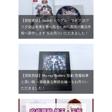
【買取実績】Switch トラブル・マギア 訳ア
リ少女は未来を勝ち取るために異国の魔法学
校へ留学します をお売りいただきました！
【買取実績】Blu-ray Butlers’ 歌劇 悪魔執事
と黒い猫 ～薔薇薫る舞踏会編～をお売りい
ただきました！