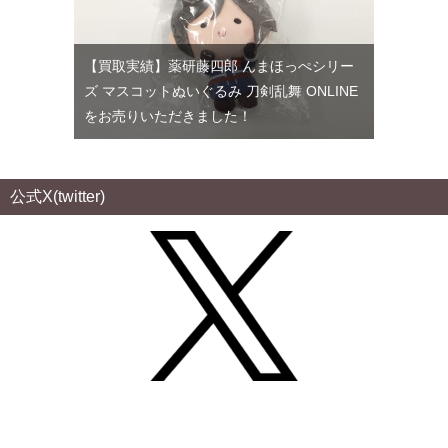
【買取実績】薬研藤四郎 んまほっぺシリー
ズ マスコットぬいぐるみ 刀剣乱舞 ONLINE
をお売りいただきました！
公式X(twitter)