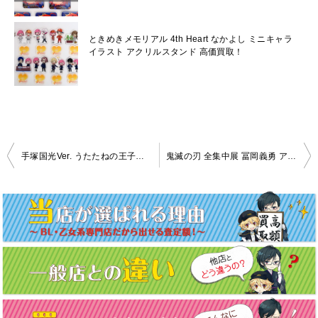
ときめきメモリアル 4th Heart なかよし ミニキャラ
イラスト アクリルスタンド 高価買取！
投
手塚国光Ver. うたたねの王子様 第2弾 ブランケット 買取致しました！
鬼滅の刃 全集中展 冨岡義勇 アクリルマスコット 買取致しました！
稿
ナ
ビ
ゲ
ー
シ
ョ