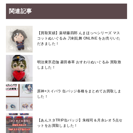
関連記事
【買取実績】薬研藤四郎 んまほっぺシリーズ マス
コットぬいぐるみ 刀剣乱舞 ONLINE をお売りいた
だきました！
明治東亰恋伽 菱田春草 おすわりぬいぐるみ 買取致
しました！
原神×スイパラ 缶バッジ各種をまとめてお買取しま
した！
【あんスタTRIP缶バッジ】朱桜司＆月永レオ 5点セ
ットをお買取しました！