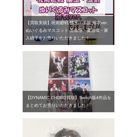
【買取実績】呪術廻戦 懐玉・玉折 浴衣ver.
ぬいぐるみマスコット 五条悟・夏油傑・家
入硝子をお売りいただきました！
【DYNAMIC CHORD買取】Switch版4作品を
まとめてお売りいただきました！