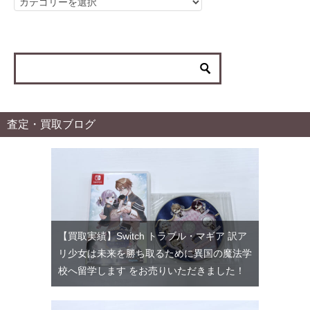
カ
テ
ゴ
リ
ー
査定・買取ブログ
【買取実績】Switch トラブル・マギア 訳ア
リ少女は未来を勝ち取るために異国の魔法学
校へ留学します をお売りいただきました！