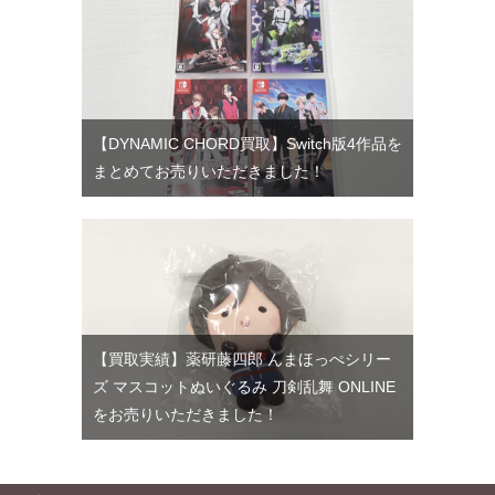
【DYNAMIC CHORD買取】Switch版4作品を
まとめてお売りいただきました！
【買取実績】薬研藤四郎 んまほっぺシリー
ズ マスコットぬいぐるみ 刀剣乱舞 ONLINE
をお売りいただきました！