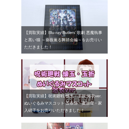
【買取実績】Blu-ray Butlers’ 歌劇 悪魔執事
と黒い猫 ～薔薇薫る舞踏会編～をお売りい
ただきました！
【買取実績】呪術廻戦 懐玉・玉折 浴衣ver.
ぬいぐるみマスコット 五条悟・夏油傑・家
入硝子をお売りいただきました！