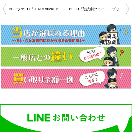
投
BLドラマCD『DRAMAtical Murder』全5巻セット高価買取！
BLCD『朗読劇ブライト・プリズン学園の禁じられた蜜事#3』高価買取！
稿
ナ
ビ
ゲ
ー
シ
ョ
ン