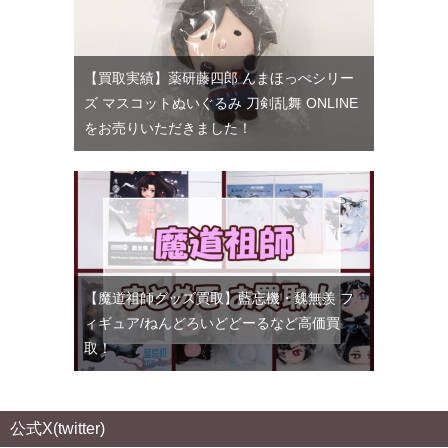
【買取実績】薬研藤四郎 んまほっぺシリー
ズ マスコットぬいぐるみ 刀剣乱舞 ONLINE
をお売りいただきました！
【魔道祖師グッズ買取】藍忘機・魏無羨 フ
ィギュア/ねんどろいどどーるなど高価買
取！
公式X(twitter)