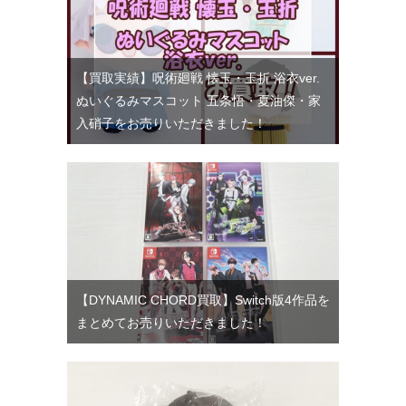
【買取実績】呪術廻戦 懐玉・玉折 浴衣ver.
ぬいぐるみマスコット 五条悟・夏油傑・家
入硝子をお売りいただきました！
【DYNAMIC CHORD買取】Switch版4作品を
まとめてお売りいただきました！