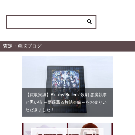
ゴ
リ
ー
査定・買取ブログ
【買取実績】Blu-ray Butlers’ 歌劇 悪魔執事
と黒い猫 ～薔薇薫る舞踏会編～をお売りい
ただきました！