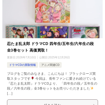
忍たま乱太郎 ドラマCD 四年生/五年生/六年生の段
全3巻セット 高価買取！
更新日:
2026年7月10日
公開日:
2025年12月26日
ドラマCDの買取情報
アニメ関連CD
ブログをご覧のみなさま、こんにちは！ ブラックローズ買
取スタッフです
今回は、長年ファンに愛され続けている
『忍たま乱太郎』ドラマCDより、 「四年生の段／五年生の
段／六年生の段」全3巻セットをお売りいただきました
[…]