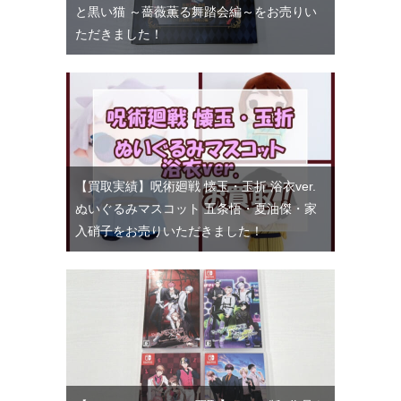
と黒い猫 ～薔薇薫る舞踏会編～をお売りい
ただきました！
【買取実績】呪術廻戦 懐玉・玉折 浴衣ver.
ぬいぐるみマスコット 五条悟・夏油傑・家
入硝子をお売りいただきました！