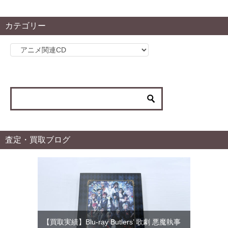
カテゴリー
カ
テ
ゴ
リ
ー
査定・買取ブログ
【買取実績】Blu-ray Butlers’ 歌劇 悪魔執事