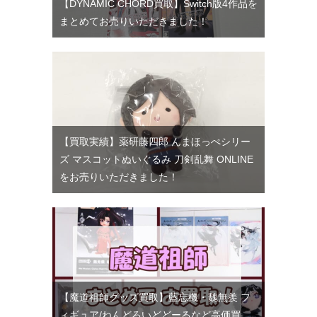
【DYNAMIC CHORD買取】Switch版4作品を
まとめてお売りいただきました！
【買取実績】薬研藤四郎 んまほっぺシリー
ズ マスコットぬいぐるみ 刀剣乱舞 ONLINE
をお売りいただきました！
【魔道祖師グッズ買取】藍忘機・魏無羨 フ
ィギュア/ねんどろいどどーるなど高価買