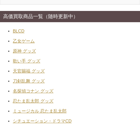
高価買取商品一覧（随時更新中）
BLCD
乙女ゲーム
原神 グッズ
歌い手 グッズ
天官賜福 グッズ
刀剣乱舞 グッズ
名探偵コナン グッズ
忍たま乱太郎 グッズ
ミュージカル 忍たま乱太郎
シチュエーション・ドラマCD